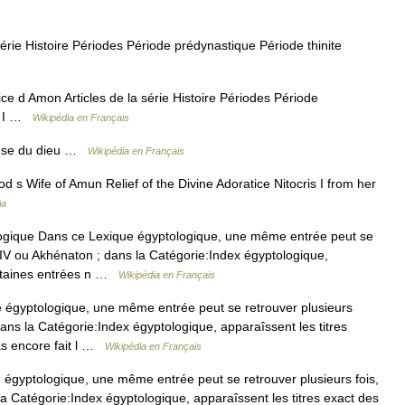
série Histoire Périodes Période prédynastique Période thinite
ce d Amon Articles de la série Histoire Périodes Période
re I …
Wikipédia en Français
ouse du dieu …
Wikipédia en Français
d s Wife of Amun Relief of the Divine Adoratice Nitocris I from her
ia
gique Dans ce Lexique égyptologique, une même entrée peut se
IV ou Akhénaton ; dans la Catégorie:Index égyptologique,
Certaines entrées n …
Wikipédia en Français
égyptologique, une même entrée peut se retrouver plusieurs
ns la Catégorie:Index égyptologique, apparaîssent les titres
pas encore fait l …
Wikipédia en Français
gyptologique, une même entrée peut se retrouver plusieurs fois,
 Catégorie:Index égyptologique, apparaîssent les titres exact des