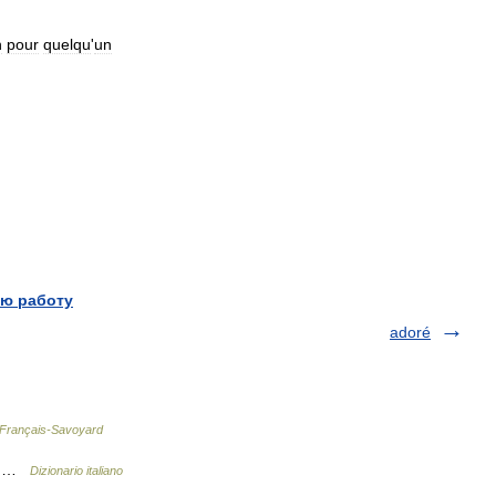
n
pour
quelqu
'
un
ю работу
adoré
e Français-Savoyard
re …
Dizionario italiano