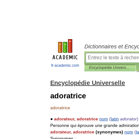
Dictionnaires et Ency
fr-academic.com
Encyclopédie Universelle
Encyclopédie Universelle
adoratrice
adoratrice
●
adorateur
,
adoratrice
nom
(
latin
adorator
)
Personne
qui
éprouve
une
grande
admiratio
adorateur
,
adoratrice
(
synonymes
)
nom
(
l
Synonymes
: