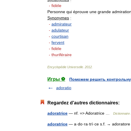
-
fidèle
Personne
qui
éprouve
une
grande
admiratio
Synonymes
:
-
admirateur
-
adulateur
-
courtisan
-
fervent
-
fidèle
-
thuriféraire
Encyclopédie
Universelle
.
2012
.
Игры ⚽
Поможем решить контрольну
adoratio
Regardez d'autres dictionnaires:
adoratrice
— nf. => Adoratrice …
Dictionnair
adoratrice
— a·do·ra·trì·ce s.f. → adorato