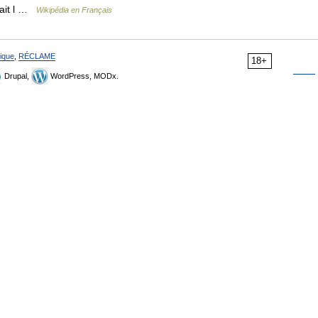
 fait l …
Wikipédia en Français
ique
,
RÉCLAME
18+
Drupal,
WordPress, MODx.