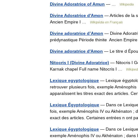
Divine Adoratrice of Amun
— …
Wikipedia
Divine Adoratrice d'Amon
— Articles de la 
Ancien Empire I …
Wikipédia en Français
Divine adoratrice d’Amon
— Divine Adoratri
prédynastique Période thinite Ancien Empi
Divine adoratrice d'Amon
— Le titre d Ép
Nitocris I (Divine Adoratrice)
— Nitocris I Go
Karnak chapel Full name Nitocris I …
Wikiped
Lexique egyptologique
— Lexique égyptolo
retrouver plusieurs fois, exemple Aménophis 
apparaîssent les titres exact des articles. 
Lexique Égyptologique
— Dans ce Lexique 
fois, exemple Aménophis IV ou Akhénaton ; da
exact des articles. Certaines entrées n ont 
Lexique égyptologique
— Dans ce Lexique é
exemple Aménophis IV ou Akhénaton ; dans la