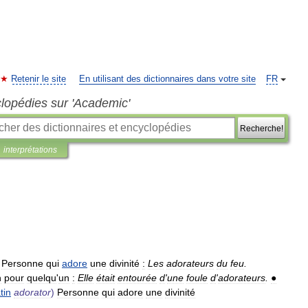
Retenir le site
En utilisant des dictionnaires dans votre site
FR
clopédies sur 'Academic'
Recherche!
interprétations
Personne
qui
adore
une
divinité
:
Les
adorateurs
du
feu
.
n
pour
quelqu
'
un
:
Elle
était
entourée
d
'
une
foule
d
'
adorateurs
.
●
atin
adorator
)
Personne
qui
adore
une
divinité